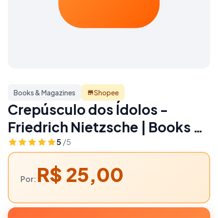
Books & Magazines
Shopee
Crepúsculo dos Ídolos -
Friedrich Nietzsche | Books &
Magazines
5
/5
R$ 25,00
Por: