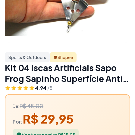
Sports & Outdoors
Shopee
Kit 04 Iscas Artificiais Sapo
Frog Sapinho Superfície Anti
Enrosco de 9 cms e 6 gramas
4.94
/5
Pesca Traíra Black Bass
R$ 45,00
De:
Tucunaré Dourado Robalo -
R$ 29,95
33% OFF | Sports & Outdoors
Por:
Você economiza R$ 15,05