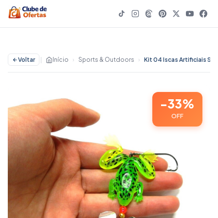
Voltar
|
Início
›
Sports & Outdoors
›
-33%
OFF