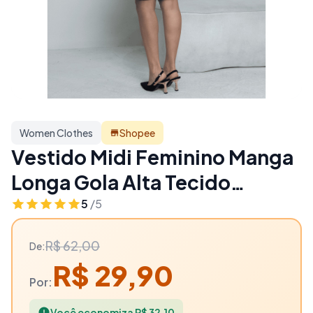
Women Clothes
Shopee
Vestido Midi Feminino Manga
Longa Gola Alta Tecido
Premium Grosso Confortavel
5
/5
- 52% OFF | Women Clothes
R$ 62,00
De:
R$ 29,90
Por:
Você economiza R$ 32,10