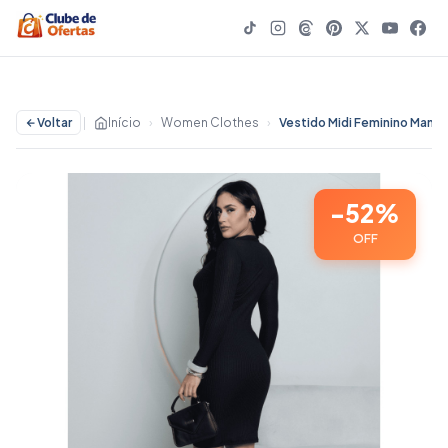
Voltar
|
Início
›
Women Clothes
›
-52%
OFF