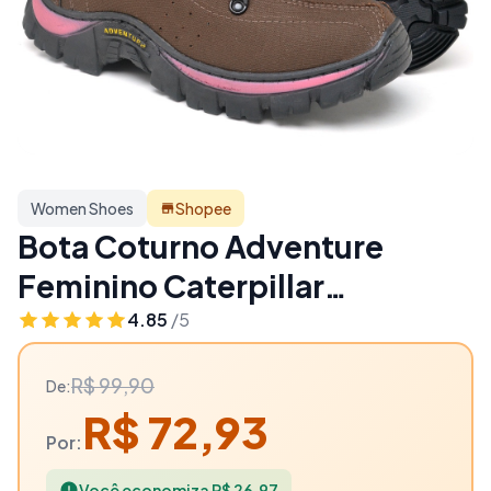
Women Shoes
Shopee
Bota Coturno Adventure
Feminino Caterpillar
Lançamento - 27% OFF |
4.85
/5
Women Shoes
R$ 99,90
De:
R$ 72,93
Por:
Você economiza R$ 26,97