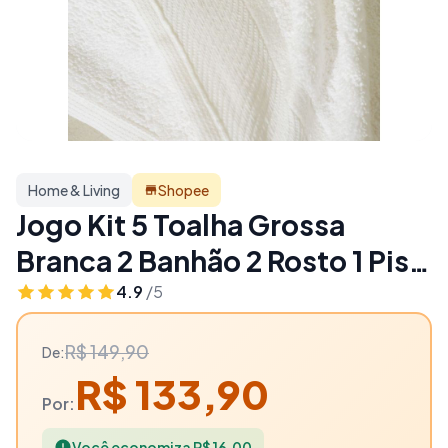
Home & Living
Shopee
Jogo Kit 5 Toalha Grossa
Branca 2 Banhão 2 Rosto 1 Piso
Luxo 100% Algodão Hotel
4.9
/5
Pousada Spa Eleganz - 11%
R$ 149,90
De:
OFF | Home & Living
R$ 133,90
Por:
Você economiza R$ 16,00