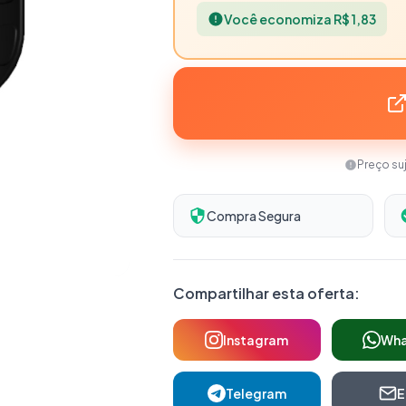
Você economiza R$ 1,83
Preço su
Compra Segura
Compartilhar esta oferta:
Instagram
Wh
Telegram
E