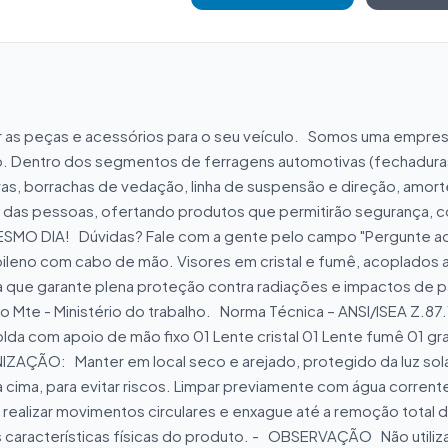
ar as peças e acessórios para o seu veículo.   Somos uma emp
o. Dentro dos segmentos de ferragens automotivas (fechaduras, 
vas, borrachas de vedação, linha de suspensão e direção, amor
ida das pessoas, ofertando produtos que permitirão segurança, c
IA!   Dúvidas? Fale com a gente pelo campo "Pergunte ao ve
eno com cabo de mão. Visores em cristal e fumê, acoplados atr
a que garante plena proteção contra radiações e impactos de pa
 Mte - Ministério do trabalho.   Norma Técnica – ANSI/ISEA Z.8
 com apoio de mão fixo 01 Lente cristal 01 Lente fumê 01 gram
AÇÃO:   Manter em local seco e arejado, protegido da luz sola
cima, para evitar riscos. Limpar previamente com água corrente
 realizar movimentos circulares e enxague até a remoção total 
racterísticas físicas do produto. -   OBSERVAÇÃO   Não utilizar 