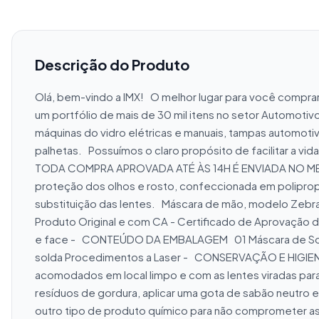
Descrição do Produto
Olá, bem-vindo a IMX!   O melhor lugar para você compr
um portfólio de mais de 30 mil itens no setor Automotiv
máquinas do vidro elétricas e manuais, tampas automoti
palhetas.   Possuímos o claro propósito de facilitar a v
TODA COMPRA APROVADA ATÉ ÀS 14H É ENVIADA NO MESMO D
proteção dos olhos e rosto, confeccionada em polipropil
substituição das lentes.   Máscara de mão, modelo Zebr
Produto Original e com CA - Certificado de Aprovação do
e face -   CONTEÚDO DA EMBALAGEM   01 Máscara de Solda
solda Procedimentos a Laser -   CONSERVAÇÃO E HIGIENIZ
acomodados em local limpo e com as lentes viradas para 
resíduos de gordura, aplicar uma gota de sabão neutro e
outro tipo de produto químico para não comprometer as ca