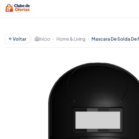
Voltar
|
Início
›
Home & Living
›