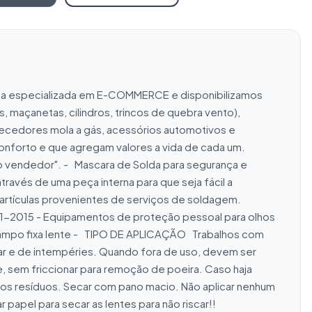
resa especializada em E-COMMERCE e disponibilizamos 
maçanetas, cilindros, trincos de quebra vento), 
tecedores mola a gás, acessórios automotivos e 
onforto e que agregam valores a vida de cada um.   
ndedor". -   Mascara de Solda para segurança e 
avés de uma peça interna para que seja fácil a 
rtículas provenientes de serviços de soldagem.   
7.1-2015 - Equipamentos de proteção pessoal para olhos 
po fixa lente -   TIPO DE APLICAÇÃO   Trabalhos com 
r e de intempéries. Quando fora de uso, devem ser 
, sem friccionar para remoção de poeira. Caso haja 
dos resíduos. Secar com pano macio. Não aplicar nenhum 
papel para secar as lentes para não riscar!!