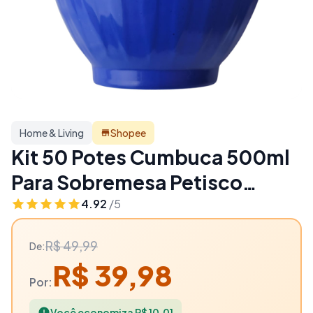
Home & Living
Shopee
Kit 50 Potes Cumbuca 500ml
Para Sobremesa Petisco
Sopas Caldos Gelatinas Açaí
4.92
/5
Porções Sorvetes - 20% OFF |
R$ 49,99
De:
Home & Living
R$ 39,98
Por:
Você economiza R$ 10,01