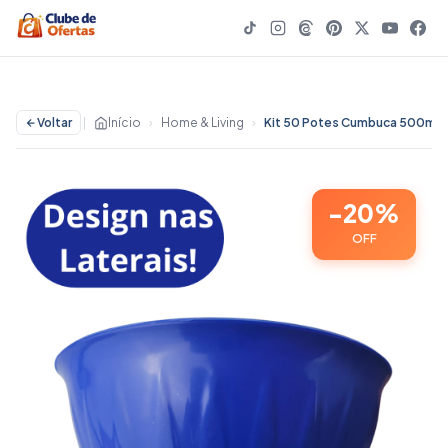
Voltar
|
Início
›
Home & Living
›
Kit 50 Potes Cumbuca 500ml Para Sobremesa Petisco Sopas Caldos Gelatinas Açaí Porções Sorvete
-20%
OFF