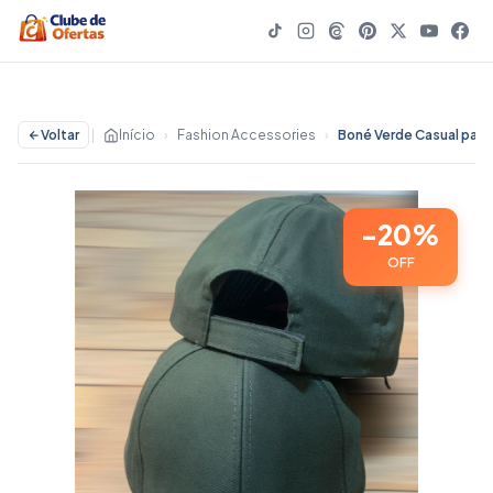
Voltar
|
Início
›
Fashion Accessories
›
-20%
OFF