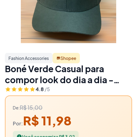
Fashion Accessories
Shopee
Boné Verde Casual para
compor look do dia a dia -
20% OFF | Fashion
4.8
/5
Accessories
R$ 15,00
De:
R$ 11,98
Por:
Você economiza R$ 3,02