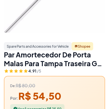
Spare Parts and Accessories for Vehicle
Shopee
Par Amortecedor De Porta
Malas Para Tampa Traseira Gol
G3 / G4 2000 Até Ano 2007 -
4.91
/5
32% OFF | Spare Parts and
R$ 80,00
De:
Accessories for Vehicle
R$ 54,50
Por:
Você economiza R$ 25,50