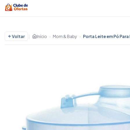
Voltar
|
Início
›
Mom & Baby
›