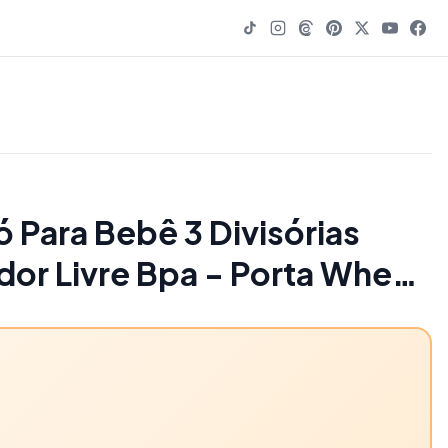
ó Para Bebê 3 Divisórias
or Livre Bpa - Porta Whey
ne - 50% OFF | Mom & Baby