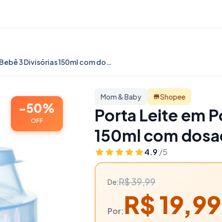
Porta Leite em Pó Para Bebê 3 Divisórias 150ml com dosador Livre Bpa - Porta Whey + Colher Silicone - 50% OFF | Mom & Baby
Mom & Baby
Shopee
-50%
Porta Leite em P
OFF
150ml com dosad
+ Colher Silico
4.9
/5
R$ 39,99
De:
R$ 19,99
Por: