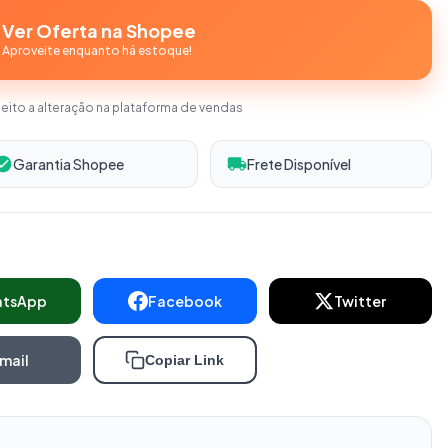
Ver Oferta na Shopee
Aproveite enquanto há estoque!
jeito a alteração na plataforma de vendas
Garantia Shopee
Frete Disponível
atsApp
Facebook
Twitter
mail
Copiar Link