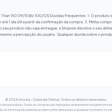
tan 150 09/15 Biz 100/125 Dúvidas Frequentes: 1. O produto é 
té 1 dia útil a partir da confirmação da compra. 3. Minha compr
o seu produto não seja entregue, a Shopee devolve o seu dinhe
mesmo a percepção do usuário. Qualquer duvida sobre o produto
© 2024 cloo.be - Clube de Ofertas. Todos os direitos reservados.
ializa produtos. Todas as compras são realizadas diretamente na plataforma da
da. As informações exibidas podem sofrer alterações a qualquer momento no site 