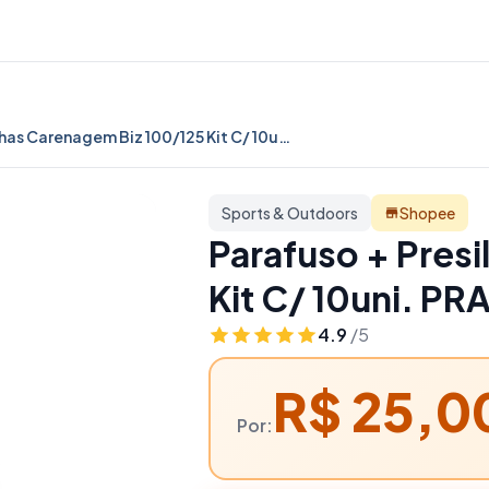
Parafuso + Presilhas Carenagem Biz 100/125 Kit C/ 10uni. PRATA | Sports & Outdoors
Sports & Outdoors
Shopee
Parafuso + Pres
Kit C/ 10uni. PR
4.9
/5
R$ 25,0
Por: