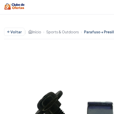
Voltar
|
Início
›
Sports & Outdoors
›