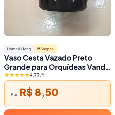
Home & Living
Shopee
Vaso Cesta Vazado Preto
Grande para Orquídeas Vanda
ou Stanhopea | Home & Living
4.73
/5
R$ 8,50
Por: